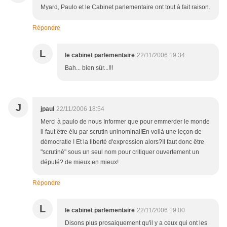
Myard, Paulo et le Cabinet parlementaire ont tout à fait raison.
Répondre
L
le cabinet parlementaire
22/11/2006 19:34
Bah... bien sûr...!!!
J
jpaul
22/11/2006 18:54
Merci à paulo de nous Informer que pour emmerder le monde
il faut être élu par scrutin uninominal!En voilà une leçon de
démocratie ! Et la liberté d'expression alors?Il faut donc être
"scrutiné" sous un seul nom pour critiquer ouvertement un
député? de mieux en mieux!
Répondre
L
le cabinet parlementaire
22/11/2006 19:00
Disons plus prosaiquement qu'il y a ceux qui ont les