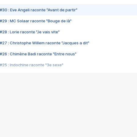
#30 : Eve Angeli raconte "Avant de partir"
#29 : MC Solaar raconte "Bouge de là"
28 : Lorie raconte "Je vais vite"
#27 : Christophe Willem raconte "Jacques a dit"
#26 : Chimène Badi raconte "Entre nous"
#25 : Indochine raconte "3e sexe"
#24 : Zaho raconte "C'est chelou"
#23 : Patrick Bruel raconte "Au café des délices"
#22 : Kyo raconte "Le chemin"
#21 : Nolwenn Leroy raconte "Cassé"
#20 : Patrick Hernandez raconte "Born to be alive"
#19 : Lorie raconte "Près de moi"