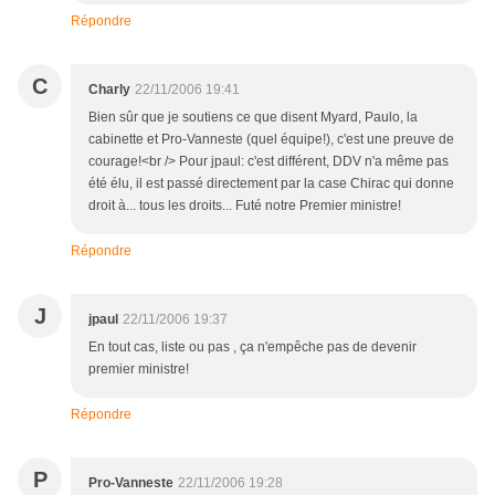
Répondre
C
Charly
22/11/2006 19:41
Bien sûr que je soutiens ce que disent Myard, Paulo, la
cabinette et Pro-Vanneste (quel équipe!), c'est une preuve de
courage!<br /> Pour jpaul: c'est différent, DDV n'a même pas
été élu, il est passé directement par la case Chirac qui donne
droit à... tous les droits... Futé notre Premier ministre!
Répondre
J
jpaul
22/11/2006 19:37
En tout cas, liste ou pas , ça n'empêche pas de devenir
premier ministre!
Répondre
P
Pro-Vanneste
22/11/2006 19:28