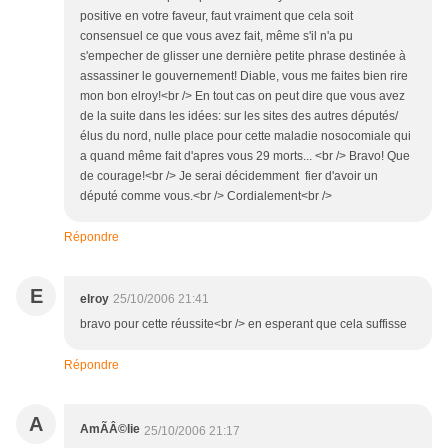
positive en votre faveur, faut vraiment que cela soit
consensuel ce que vous avez fait, même s'il n'a pu
s'empecher de glisser une dernière petite phrase destinée à
assassiner le gouvernement! Diable, vous me faites bien rire
mon bon elroy!<br /> En tout cas on peut dire que vous avez
de la suite dans les idées: sur les sites des autres députés/
élus du nord, nulle place pour cette maladie nosocomiale qui
a quand même fait d'apres vous 29 morts... <br /> Bravo! Que
de courage!<br /> Je serai décidemment fier d'avoir un
député comme vous.<br /> Cordialement<br />
Répondre
E
elroy
25/10/2006 21:41
bravo pour cette réussite<br /> en esperant que cela suffisse
Répondre
A
AmÃÂ©lie
25/10/2006 21:17