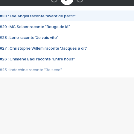
#30 : Eve Angeli raconte "Avant de partir"
#29 : MC Solaar raconte "Bouge de là"
28 : Lorie raconte "Je vais vite"
#27 : Christophe Willem raconte "Jacques a dit"
#26 : Chimène Badi raconte "Entre nous"
#25 : Indochine raconte "3e sexe"
#24 : Zaho raconte "C'est chelou"
#23 : Patrick Bruel raconte "Au café des délices"
#22 : Kyo raconte "Le chemin"
#21 : Nolwenn Leroy raconte "Cassé"
#20 : Patrick Hernandez raconte "Born to be alive"