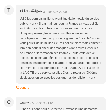
T
TÃÂªtuniÃÂ§ois
31/10/2006 22:00
Voilà les derniers millions avant liquidation totale du service
public . <br /> Si par malheur pour la France sarkozy est élu
en 2007 , les plus riches pourront se soigner dans des
cliniques privées , les autres consulteront un sorcier
catholique ou musulman pour être guéri par "miracle" .<br />
Vous parlez de un million d'euros pour le Nord mais comment
fera-t-on pour financer des mosquées dans toutes les villes
de France et la formation des imams ? Toute cette dérive
religieuse se fera au détriment des hôpitaux , des écoles et
des maisons de retraite . Cet argent ne va pas tomber du ciel
, les miracles c'est bon pour les naifs . Sarkozy c'est la fin de
la LAICITE et du service public . C'est le retour au XIX ème
siècle avec en perspective des guerres de religion . <br />
Répondre
C
Charly
25/10/2006 21:54
Et ben dis donc pour que même Elroy fasse une démarche