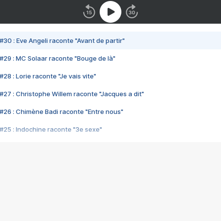
#30 : Eve Angeli raconte "Avant de partir"
#29 : MC Solaar raconte "Bouge de là"
28 : Lorie raconte "Je vais vite"
#27 : Christophe Willem raconte "Jacques a dit"
#26 : Chimène Badi raconte "Entre nous"
#25 : Indochine raconte "3e sexe"
#24 : Zaho raconte "C'est chelou"
#23 : Patrick Bruel raconte "Au café des délices"
#22 : Kyo raconte "Le chemin"
#21 : Nolwenn Leroy raconte "Cassé"
#20 : Patrick Hernandez raconte "Born to be alive"