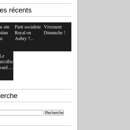
les récents
 site
Parti socialiste :
Vivement
stian
Royal ou
Dimanche !
te
Aubry ?...
Le
m'offre
ard.....
erche