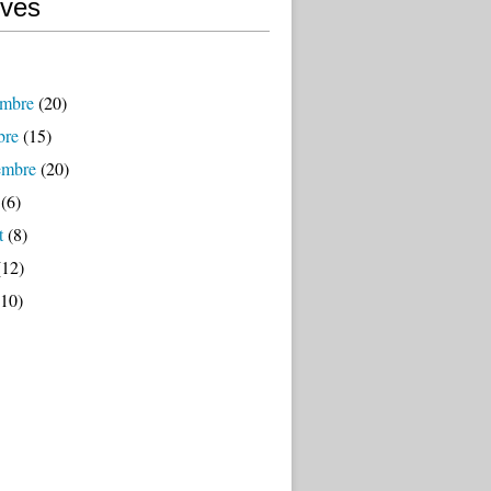
ives
mbre
(20)
bre
(15)
embre
(20)
(6)
t
(8)
12)
10)