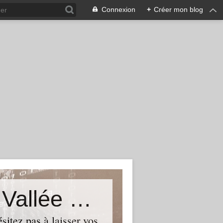
Connexion
+
Créer mon blog
Le Blog du Député de Tourcoing Vallée de La Lys
itez pas à laisser vos