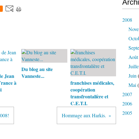
Arch
0
2008
Nove
Octo
Sept
Août
Juille
Du blog au site
de Jean
Vanneste...
Juin
(
France à
franchises médicales,
Mai
(
i
coopération
2007
transfrontalière et
C.E.T.I.
2006
2005
2008!
Hommage aux Harkis.