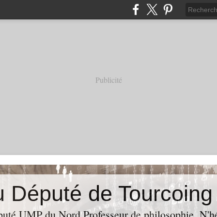
Publicité
puté UMP du Nord,Professeur de philosophie. N'hés