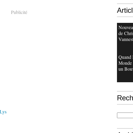
Artic
Publicité
Nouveau
de Chri
Vannes
Quand 
Monde 
un Bouv
Rech
 Lys