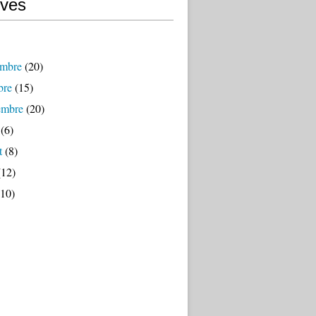
ives
mbre
(20)
bre
(15)
embre
(20)
(6)
t
(8)
12)
10)