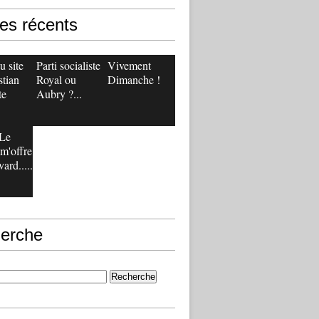
les récents
 site
Parti socialiste :
Vivement
stian
Royal ou
Dimanche !
te
Aubry ?...
Le
m'offre
ard.....
erche