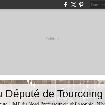
Publicité
puté UMP du Nord,Professeur de philosophie. N'hés