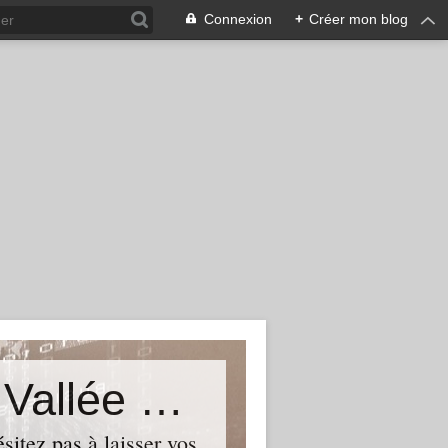
Connexion
+
Créer mon blog
Le Blog du Député de Tourcoing Vallée de La Lys
itez pas à laisser vos