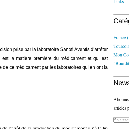
Links
Caté
France
(
Tourcoi
ision prise par la laboratoire Sanofi Aventis d’arrêter
Mon Com
qui est la matière première du médicament et qui est
"bourdit
le de ce médicament par les laboratoires qui en ont la
News
Abonnez-
articles 
e l’arrêt de la production du médicament qu’à la fin