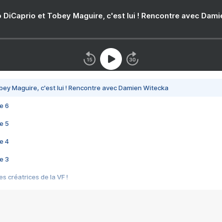
 DiCaprio et Tobey Maguire, c'est lui ! Rencontre avec Dam
bey Maguire, c'est lui ! Rencontre avec Damien Witecka
e 6
e 5
e 4
e 3
s créatrices de la VF !
e 2
e 1