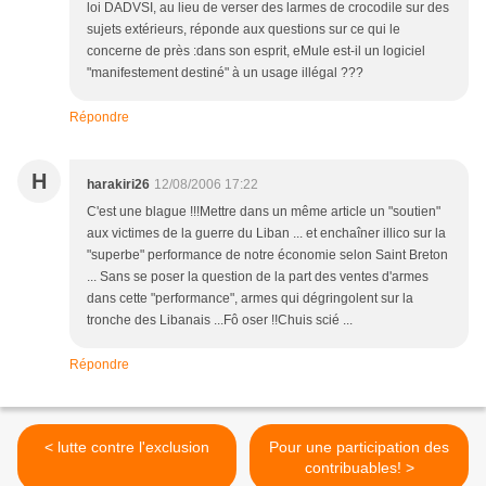
loi DADVSI, au lieu de verser des larmes de crocodile sur des
sujets extérieurs, réponde aux questions sur ce qui le
concerne de près :dans son esprit, eMule est-il un logiciel
"manifestement destiné" à un usage illégal ???
Répondre
H
harakiri26
12/08/2006 17:22
C'est une blague !!!Mettre dans un même article un "soutien"
aux victimes de la guerre du Liban ... et enchaîner illico sur la
"superbe" performance de notre économie selon Saint Breton
... Sans se poser la question de la part des ventes d'armes
dans cette "performance", armes qui dégringolent sur la
tronche des Libanais ...Fô oser !!Chuis scié ...
Répondre
< lutte contre l'exclusion
Pour une participation des
contribuables! >