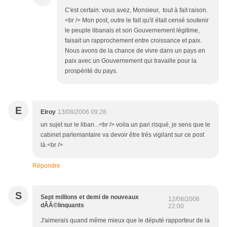
C'est certain: vous avez, Monsieur, tout à fait raison.
<br /> Mon post, outre le fait qu'il était censé soutenir
le peuple libanais et son Gouvernement légitime,
faisait un rapprochement entre croissance et paix.
Nous avons de la chance de vivre dans un pays en
paix avec un Gouvernement qui travaille pour la
prospérité du pays.
E
Elroy
13/08/2006 09:28
un sujet sur le liban...<br /> voila un pari risqué, je sens que le
cabinet parlemantaire va devoir être trés vigilant sur ce post
là.<br />
Répondre
S
Sept millions et demi de nouveaux
12/08/2006
dÃÂ©linquants
22:00
J'aimerais quand même mieux que le député rapporteur de la