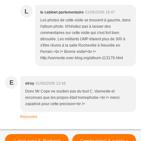
L
le cabinet parlementaire
01/06/2006 16:47
Les photos de cette visite se trouvent à gauche, dans
l'album photo. N'hésitez pas à laisser des
commentaires sur cette visite qui s'est fort bien
déroulée. Les militants UMP étaient plus de 300 à
s'être réunis à la salle Rocheville à Neuville en
Ferrain.<br /> Bonne visite!<br />
http://vanneste.over-blog.org/album-113176.html
E
elroy
01/06/2006 13:48
Donc Mr Cope ne soutien pas du tout C. Vanneste et
reconnais que les propos était homophobe.<br /> merci
zapatrick pour cette precision<br />
Répondre
< chat avec X. Bertrand
Communiqué & autres >