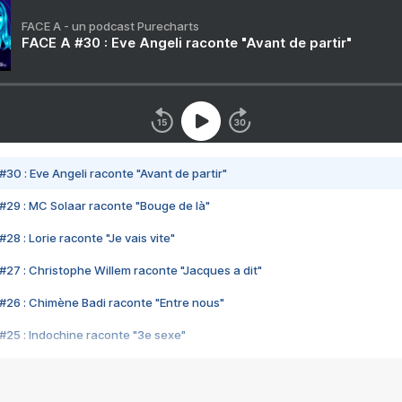
FACE A - un podcast Purecharts
FACE A #30 : Eve Angeli raconte "Avant de partir"
#30 : Eve Angeli raconte "Avant de partir"
#29 : MC Solaar raconte "Bouge de là"
28 : Lorie raconte "Je vais vite"
#27 : Christophe Willem raconte "Jacques a dit"
#26 : Chimène Badi raconte "Entre nous"
#25 : Indochine raconte "3e sexe"
#24 : Zaho raconte "C'est chelou"
#23 : Patrick Bruel raconte "Au café des délices"