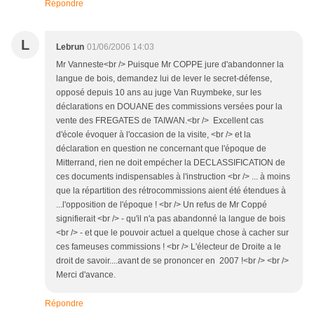
Répondre
L
Lebrun
01/06/2006 14:03
Mr Vanneste<br /> Puisque Mr COPPE jure d'abandonner la
langue de bois, demandez lui de lever le secret-défense,
opposé depuis 10 ans au juge Van Ruymbeke, sur les
déclarations en DOUANE des commissions versées pour la
vente des FREGATES de TAIWAN.<br /> Excellent cas
d'école évoquer à l'occasion de la visite, <br /> et la
déclaration en question ne concernant que l'époque de
Mitterrand, rien ne doit empécher la DECLASSIFICATION de
ces documents indispensables à l'instruction <br /> ... à moins
que la répartition des rétrocommissions aient été étendues à
...l'opposition de l'époque ! <br /> Un refus de Mr Coppé
signifierait <br /> - qu'il n'a pas abandonné la langue de bois
<br /> - et que le pouvoir actuel a quelque chose à cacher sur
ces fameuses commissions ! <br /> L'électeur de Droite a le
droit de savoir....avant de se prononcer en 2007 !<br /> <br />
Merci d'avance.
Répondre