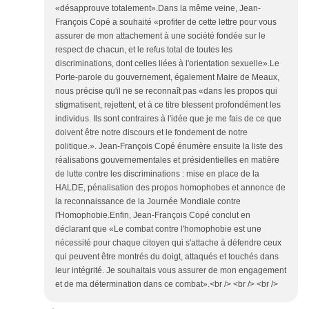
«désapprouve totalement».Dans la même veine, Jean-
François Copé a souhaité «profiter de cette lettre pour vous
assurer de mon attachement à une société fondée sur le
respect de chacun, et le refus total de toutes les
discriminations, dont celles liées à l'orientation sexuelle».Le
Porte-parole du gouvernement, également Maire de Meaux,
nous précise qu'il ne se reconnaît pas «dans les propos qui
stigmatisent, rejettent, et à ce titre blessent profondément les
individus. Ils sont contraires à l'idée que je me fais de ce que
doivent être notre discours et le fondement de notre
politique.». Jean-François Copé énumère ensuite la liste des
réalisations gouvernementales et présidentielles en matière
de lutte contre les discriminations : mise en place de la
HALDE, pénalisation des propos homophobes et annonce de
la reconnaissance de la Journée Mondiale contre
l'Homophobie.Enfin, Jean-François Copé conclut en
déclarant que «Le combat contre l'homophobie est une
nécessité pour chaque citoyen qui s'attache à défendre ceux
qui peuvent être montrés du doigt, attaqués et touchés dans
leur intégrité. Je souhaitais vous assurer de mon engagement
et de ma détermination dans ce combat».<br /> <br /> <br />