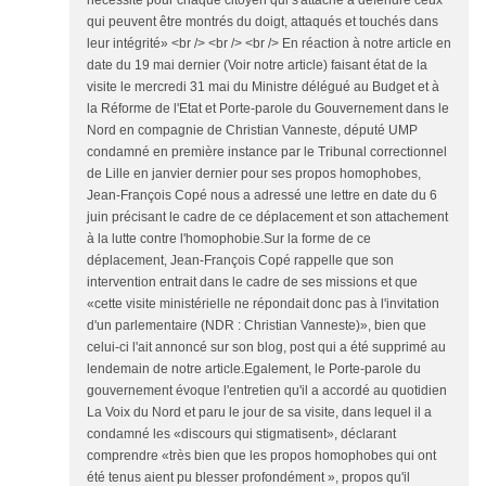
nécessité pour chaque citoyen qui s'attache à défendre ceux
qui peuvent être montrés du doigt, attaqués et touchés dans
leur intégrité» <br /> <br /> <br /> En réaction à notre article en
date du 19 mai dernier (Voir notre article) faisant état de la
visite le mercredi 31 mai du Ministre délégué au Budget et à
la Réforme de l'Etat et Porte-parole du Gouvernement dans le
Nord en compagnie de Christian Vanneste, député UMP
condamné en première instance par le Tribunal correctionnel
de Lille en janvier dernier pour ses propos homophobes,
Jean-François Copé nous a adressé une lettre en date du 6
juin précisant le cadre de ce déplacement et son attachement
à la lutte contre l'homophobie.Sur la forme de ce
déplacement, Jean-François Copé rappelle que son
intervention entrait dans le cadre de ses missions et que
«cette visite ministérielle ne répondait donc pas à l'invitation
d'un parlementaire (NDR : Christian Vanneste)», bien que
celui-ci l'ait annoncé sur son blog, post qui a été supprimé au
lendemain de notre article.Egalement, le Porte-parole du
gouvernement évoque l'entretien qu'il a accordé au quotidien
La Voix du Nord et paru le jour de sa visite, dans lequel il a
condamné les «discours qui stigmatisent», déclarant
comprendre «très bien que les propos homophobes qui ont
été tenus aient pu blesser profondément », propos qu'il