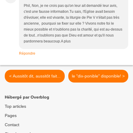
Phil, Non, je ne crois pas qu'on leur ait demandé leur avis,
c'est une fausse information.Tu sais, l'Eglise avait besoin
d'évoluer, elle est vivante, la liturgie de Pie V n'était pas très
ancienne, pourquoi se fixer sur elle ? Vivons notre foi le
mieux possible et n'oublions pas la charité, qui est au-dessus
de tout...n'oublions pas que Dieu est amour et qu'il nous
pardonnera beaucoup.A plus
Répondre
< Aussitôt dit, aussitôt fait...
le "dix-ponible" disponible! >
Hébergé par Overblog
Top articles
Pages
Contact