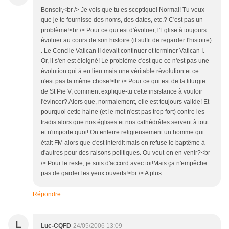
Bonsoir,<br /> Je vois que tu es sceptique! Normal! Tu veux
que je te fournisse des noms, des dates, etc.? C'est pas un
problème!<br /> Pour ce qui est d'évoluer, l'Eglise à toujours
évoluer au cours de son histoire (il suffit de regarder l'histoire)
. Le Concile Vatican II devait continuer et terminer Vatican I.
Or, il s'en est éloigné! Le problème c'est que ce n'est pas une
évolution qui à eu lieu mais une véritable révolution et ce
n'est pas la même chose!<br /> Pour ce qui est de la liturgie
de St Pie V, comment explique-tu cette insistance à vouloir
l'évincer? Alors que, normalement, elle est toujours valide! Et
pourquoi cette haine (et le mot n'est pas trop fort) contre les
tradis alors que nos églises et nos cathédrâles servent à tout
et n'importe quoi! On enterre religieusement un homme qui
était FM alors que c'est interdit mais on refuse le baptême à
d'autres pour des raisons politiques. Ou veut-on en venir?<br
/> Pour le reste, je suis d'accord avec toi!Mais ça n'empêche
pas de garder les yeux ouverts!<br /> A plus.
Répondre
L
Luc-CQFD
24/05/2006 13:09