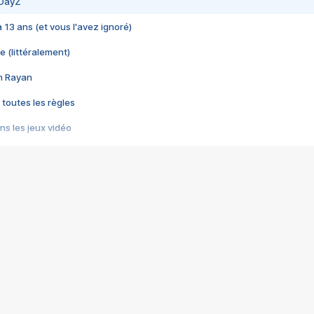
 DayZ
 a 13 ans (et vous l'avez ignoré)
e (littéralement)
im Rayan
 toutes les règles
s les jeux vidéo
us choquant de Rockstar ? - Le scandale BULLY
e plus moche de Steam
du RÊVE tourne au CAUCHEMAR
pendant 8 heures
it… à tort
umiliés par un jeu vidéo
ire - Final Fantasy 8