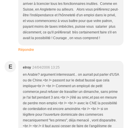
arriver à licencier tous les fonctionnaires inutiles. Comme en
Suisse, en Angleterre ou ailleurs. Alors vous préfèrerez peut-
être l'indépendance et l'hônneteté d'un emploi dans le privé,
et vous commencerez à vous battre pour que votre patron,
payant moins de taxes imbéciles, puisse vous salarier plus
décemment, ce qu'il préfèrerait très certainement faire s'il en
avait la possibilité ! Courage , on vous comprend !
Répondre
E
elroy
24/04/2006 13:25
en Arabie? argument interressant... on aurrait put parler d'USA
ou de Chine.<br /> passont sur le debat faussé que cela
implique<br /> <br /> Comment un employé de petit
commerce,peut refuser de travailler un dimanche, sans prime
je l'ai fait pendant 3 ans.<br /> j'été au smic,et pas en mesure
de perdre mon emploi.<br /> <br /> avec le CNE la possibilité
de contestation est encore amoindrie.<br /> <br /> si on
légifere pour l'ouverture dominicale des commerces
mecaniquement "les primes", déja menacé , vont disparaitre.
<br /> <br /> il faut aussi cesser de faire de l'angélisme de