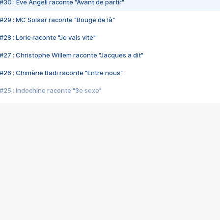
#30 : Eve Angeli raconte "Avant de partir"
#29 : MC Solaar raconte "Bouge de là"
28 : Lorie raconte "Je vais vite"
#27 : Christophe Willem raconte "Jacques a dit"
#26 : Chimène Badi raconte "Entre nous"
#25 : Indochine raconte "3e sexe"
#24 : Zaho raconte "C'est chelou"
#23 : Patrick Bruel raconte "Au café des délices"
#22 : Kyo raconte "Le chemin"
#21 : Nolwenn Leroy raconte "Cassé"
#20 : Patrick Hernandez raconte "Born to be alive"
#19 : Lorie raconte "Près de moi"
#18 : Michael Jones raconte "A nos actes manqués" (avec Jean-Jacque