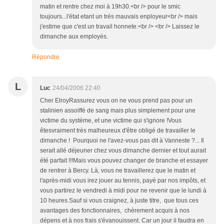
matin et rentre chez moi à 19h30.<br /> pour le smic
toujours...l'état etant un trés mauvais enployeur<br /> mais
j'estime que c'est un travail honnete.<br /> <br /> Laissez le
dimanche aux employés.
Répondre
L
Luc
24/04/2006 22:40
Cher ElroyRassurez vous on ne vous prend pas pour un
stalinien assoiffé de sang mais plus simplement pour une
victime du système, et une victime qui s'ignore !Vous
êtesvraiment très malheureux d'être obligé de travailler le
dimanche ! Pourquoi ne l'avez-vous pas dit à Vanneste ?... Il
serait allé déjeuner chez vous dimanche dernier et tout aurait
été parfait !!!Mais vous pouvez changer de branche et essayer
de rentrer à Bercy. Là, vous ne travaillerez que le matin et
l'après-midi vous irez jouer au tennis, payé par nos impôts, et
vous partirez le vendredi à midi pour ne revenir que le lundi à
10 heures.Sauf si vous craignez, à juste titre, que tous ces
avantages des fonctionnaires, chèrement acquis à nos
dépens et à nos frais s'évanouissent. Car un jour il faudra en