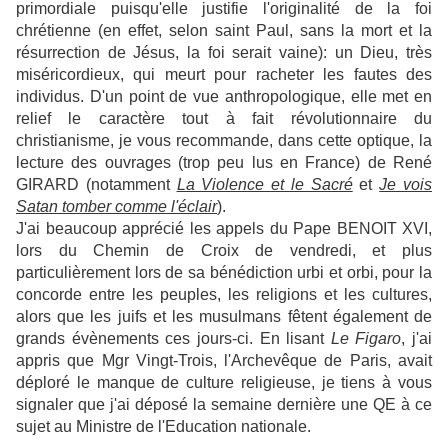
primordiale puisqu'elle justifie l'originalité de la foi
chrétienne (en effet, selon saint Paul, sans la mort et la
résurrection de Jésus, la foi serait vaine): un Dieu, très
miséricordieux, qui meurt pour racheter les fautes des
individus. D'un point de vue anthropologique, elle met en
relief le caractère tout à fait révolutionnaire du
christianisme, je vous recommande, dans cette optique, la
lecture des ouvrages (trop peu lus en France) de René
GIRARD (notamment
La Violence et le Sacré
et
Je vois
Satan tomber comme l'éclair
).
J'ai beaucoup apprécié les appels du Pape BENOIT XVI,
lors du Chemin de Croix de vendredi, et plus
particulièrement lors de sa bénédiction urbi et orbi, pour la
concorde entre les peuples, les religions et les cultures,
alors que les juifs et les musulmans fêtent également de
grands évènements ces jours-ci. En lisant
Le Figaro
, j'ai
appris que Mgr Vingt-Trois, l'Archevêque de Paris, avait
déploré le manque de culture religieuse, je tiens à vous
signaler que j'ai déposé la semaine dernière une QE à ce
sujet au Ministre de l'Education nationale.