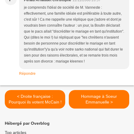
Péhau Arnaudet Christophe
12/11/2008 20:57
je comprends l'idéal de société de M. Vanneste :
effectivement, une famille idéale est préférable à toute autre,
c'est sûr ! Ca me rappelle une réplique que j'adore et dont je
voudrais bien connaître l'auteur : un jour, la Boutin déclarait
que le pacs allait "discréditer le mariage en tant qu'institution".
Qui (dites le moi !) lui répliquat que "les chrétiens n'avaient
besoin de personnne pour discréditer le mariage en tant
qu'institution"y'a qu'a voir notre sarko national qui fait durer le
sien pour des raisons électorales, et se remarie trois mois
après son divorce : mariage kleenex !
Répondre
< Droite française :
Hommage à Soeur
Pourquoi ils votent McCain !
Emmanuelle >
Hébergé par Overblog
Top articles