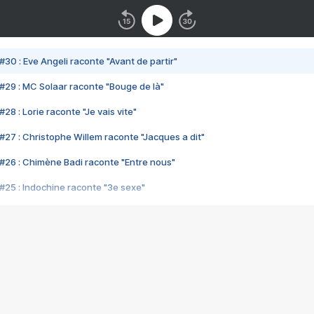
#30 : Eve Angeli raconte "Avant de partir"
#29 : MC Solaar raconte "Bouge de là"
28 : Lorie raconte "Je vais vite"
#27 : Christophe Willem raconte "Jacques a dit"
#26 : Chimène Badi raconte "Entre nous"
#25 : Indochine raconte "3e sexe"
#24 : Zaho raconte "C'est chelou"
#23 : Patrick Bruel raconte "Au café des délices"
#22 : Kyo raconte "Le chemin"
#21 : Nolwenn Leroy raconte "Cassé"
#20 : Patrick Hernandez raconte "Born to be alive"