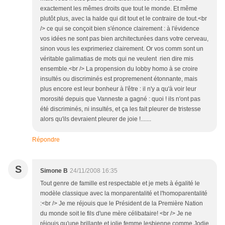
exactement les mêmes droits que tout le monde. Et même
plutôt plus, avec la halde qui dit tout et le contraire de tout.<br
/> ce qui se conçoit bien s'énonce clairement : à l'évidence
vos idées ne sont pas bien architecturées dans votre cerveau,
sinon vous les exprimeriez clairement. Or vos comm sont un
véritable galimatias de mots qui ne veulent rien dire mis
ensemble.<br /> La propension du lobby homo à se croire
insultés ou discriminés est propremenent étonnante, mais
plus encore est leur bonheur à l'être : il n'y a qu'à voir leur
morosité depuis que Vanneste a gagné : quoi ! ils n'ont pas
été discriminés, ni insultés, et ça les fait pleurer de tristesse
alors qu'ils devraient pleurer de joie !.......
Répondre
S
Simone B
24/11/2008 16:35
Tout genre de famille est respectable et je mets à égalité le
modèle classique avec la monparentalité et l'homoparentalité
:<br /> Je me réjouis que le Président de la Première Nation
du monde soit le fils d'une mère célibataire! <br /> Je ne
réjouis qu'une brillante et jolie femme lesbienne comme Jodie