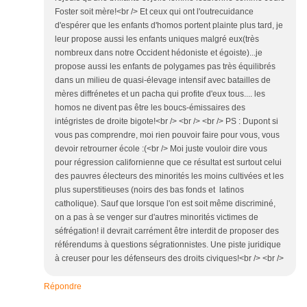
Foster soit mère!<br /> Et ceux qui ont l'outrecuidance
d'espérer que les enfants d'homos portent plainte plus tard, je
leur propose aussi les enfants uniques malgré eux(très
nombreux dans notre Occident hédoniste et égoiste)...je
propose aussi les enfants de polygames pas très équilibrés
dans un milieu de quasi-élevage intensif avec batailles de
mères diffrénetes et un pacha qui profite d'eux tous.... les
homos ne divent pas être les boucs-émissaires des
intégristes de droite bigote!<br /> <br /> <br /> PS : Dupont si
vous pas comprendre, moi rien pouvoir faire pour vous, vous
devoir retrourner école :(<br /> Moi juste vouloir dire vous
pour régression californienne que ce résultat est surtout celui
des pauvres électeurs des minorités les moins cultivées et les
plus superstitieuses (noirs des bas fonds et latinos
catholique). Sauf que lorsque l'on est soit même discriminé,
on a pas à se venger sur d'autres minorités victimes de
séfrégation! il devrait carrément être interdit de proposer des
référendums à questions ségrationnistes. Une piste juridique
à creuser pour les défenseurs des droits civiques!<br /> <br />
Répondre