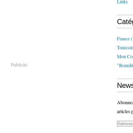
Links
Caté
France
(
Tourcoi
Mon Com
Publicité
"bourdit
News
Abonnez-
articles 