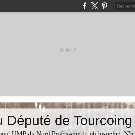
Publicité
puté UMP du Nord,Professeur de philosophie. N'hés