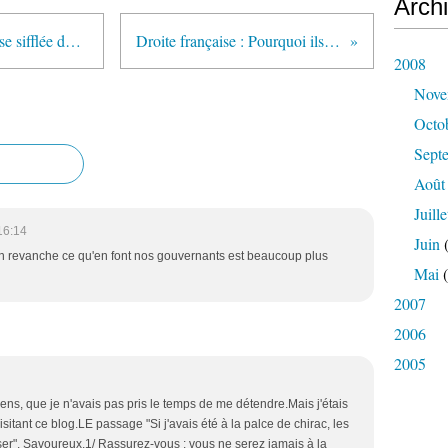
Arch
Débat sur France 24: la Marseillaise sifflée durant les matchs de foot
Droite française : Pourquoi ils votent McCain !
2008
Nove
Octo
Sept
Août
Juille
16:14
Juin
(
 en revanche ce qu'en font nos gouvernants est beaucoup plus
Mai
(
2007
2006
2005
iens, que je n'avais pas pris le temps de me détendre.Mais j'étais
isitant ce blog.LE passage "Si j'avais été à la palce de chirac, les
sser". Savoureux.1/ Rassurez-vous : vous ne serez jamais à la