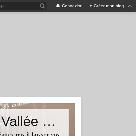
Connexion
+
Créer mon blog
Le Blog du Député de Tourcoing Vallée de La Lys
itez pas à laisser vos