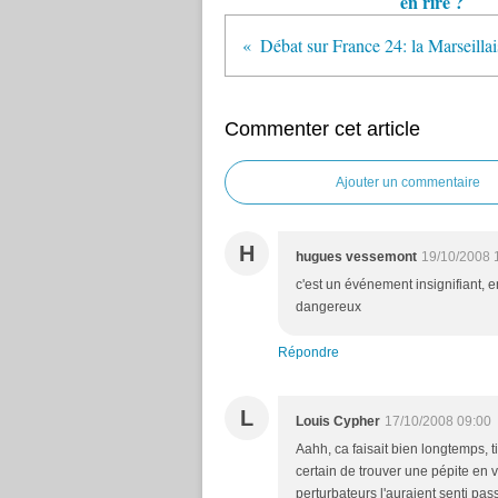
en rire ?
Commenter cet article
Ajouter un commentaire
H
hugues vessemont
19/10/2008 
c'est un événement insignifiant,
dangereux
Répondre
L
Louis Cypher
17/10/2008 09:00
Aahh, ca faisait bien longtemps, t
certain de trouver une pépite en v
perturbateurs l'auraient senti pa