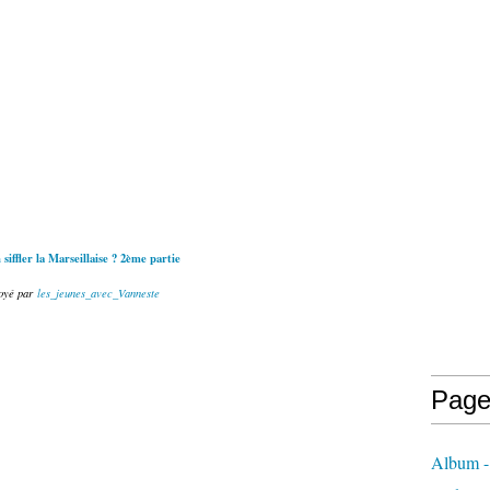
siffler la Marseillaise ? 2ème partie
oyé par
les_jeunes_avec_Vanneste
Page
Album - 