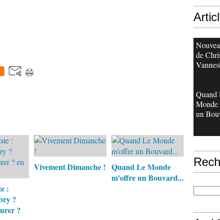
Artic
Nouveau
de Chri
Vannes
0
Quand 
Monde 
un Bouv
Rech
Vivement Dimanche !
Quand Le Monde
m'offre un Bouvard...
e :
bry ?
eurer ?