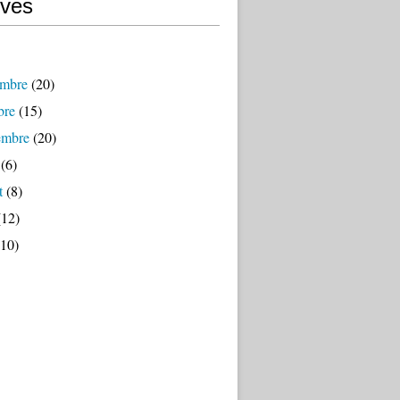
ives
mbre
(20)
bre
(15)
embre
(20)
(6)
t
(8)
12)
10)