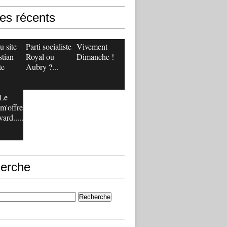
les récents
 site
Parti socialiste :
Vivement
stian
Royal ou
Dimanche !
te
Aubry ?...
Le
m'offre
ard.....
erche