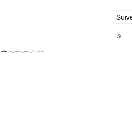
Suiv
partie
les_jeunes_avec_Vanneste