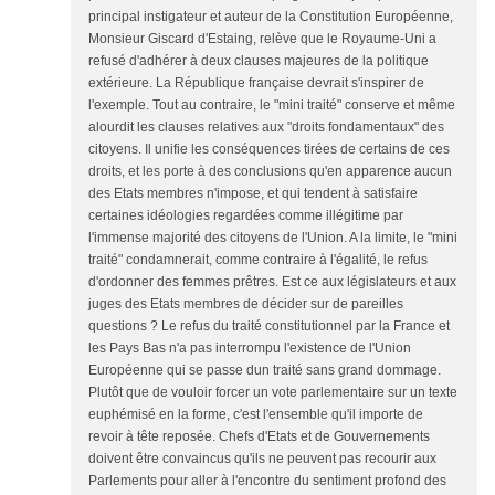
principal instigateur et auteur de la Constitution Européenne,
Monsieur Giscard d'Estaing, relève que le Royaume-Uni a
refusé d'adhérer à deux clauses majeures de la politique
extérieure. La République française devrait s'inspirer de
l'exemple. Tout au contraire, le "mini traité" conserve et même
alourdit les clauses relatives aux "droits fondamentaux" des
citoyens. Il unifie les conséquences tirées de certains de ces
droits, et les porte à des conclusions qu'en apparence aucun
des Etats membres n'impose, et qui tendent à satisfaire
certaines idéologies regardées comme illégitime par
l'immense majorité des citoyens de l'Union. A la limite, le "mini
traité" condamnerait, comme contraire à l'égalité, le refus
d'ordonner des femmes prêtres. Est ce aux législateurs et aux
juges des Etats membres de décider sur de pareilles
questions ? Le refus du traité constitutionnel par la France et
les Pays Bas n'a pas interrompu l'existence de l'Union
Européenne qui se passe dun traité sans grand dommage.
Plutôt que de vouloir forcer un vote parlementaire sur un texte
euphémisé en la forme, c'est l'ensemble qu'il importe de
revoir à tête reposée. Chefs d'Etats et de Gouvernements
doivent être convaincus qu'ils ne peuvent pas recourir aux
Parlements pour aller à l'encontre du sentiment profond des