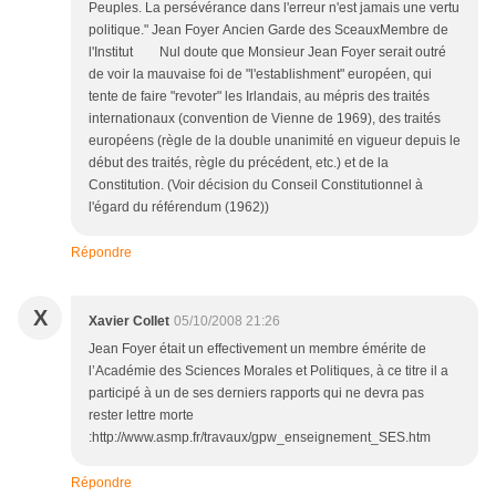
Peuples. La persévérance dans l'erreur n'est jamais une vertu
politique." Jean Foyer Ancien Garde des SceauxMembre de
l'Institut Nul doute que Monsieur Jean Foyer serait outré
de voir la mauvaise foi de "l'establishment" européen, qui
tente de faire "revoter" les Irlandais, au mépris des traités
internationaux (convention de Vienne de 1969), des traités
européens (règle de la double unanimité en vigueur depuis le
début des traités, règle du précédent, etc.) et de la
Constitution. (Voir décision du Conseil Constitutionnel à
l'égard du référendum (1962))
Répondre
X
Xavier Collet
05/10/2008 21:26
Jean Foyer était un effectivement un membre émérite de
l’Académie des Sciences Morales et Politiques, à ce titre il a
participé à un de ses derniers rapports qui ne devra pas
rester lettre morte
:http://www.asmp.fr/travaux/gpw_enseignement_SES.htm
Répondre