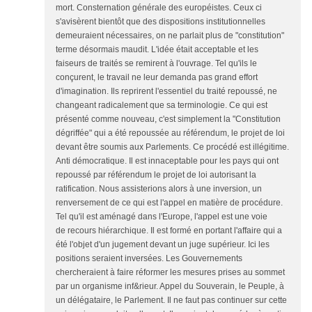
mort. Consternation générale des européistes. Ceux ci
s'avisèrent bientôt que des dispositions institutionnelles
demeuraient nécessaires, on ne parlait plus de "constitution"
terme désormais maudit. L'idée était acceptable et les
faiseurs de traités se remirent à l'ouvrage. Tel qu'ils le
conçurent, le travail ne leur demanda pas grand effort
d'imagination. Ils reprirent l'essentiel du traité repoussé, ne
changeant radicalement que sa terminologie. Ce qui est
présenté comme nouveau, c'est simplement la "Constitution
dégriffée" qui a été repoussée au référendum, le projet de loi
devant être soumis aux Parlements. Ce procédé est illégitime.
Anti démocratique. Il est innaceptable pour les pays qui ont
repoussé par référendum le projet de loi autorisant la
ratification. Nous assisterions alors à une inversion, un
renversement de ce qui est l'appel en matière de procédure.
Tel qu'il est aménagé dans l'Europe, l'appel est une voie
de recours hiérarchique. Il est formé en portant l'affaire qui a
été l'objet d'un jugement devant un juge supérieur. Ici les
positions seraient inversées. Les Gouvernements
chercheraient à faire réformer les mesures prises au sommet
par un organisme inf&rieur. Appel du Souverain, le Peuple, à
un délégataire, le Parlement. Il ne faut pas continuer sur cette