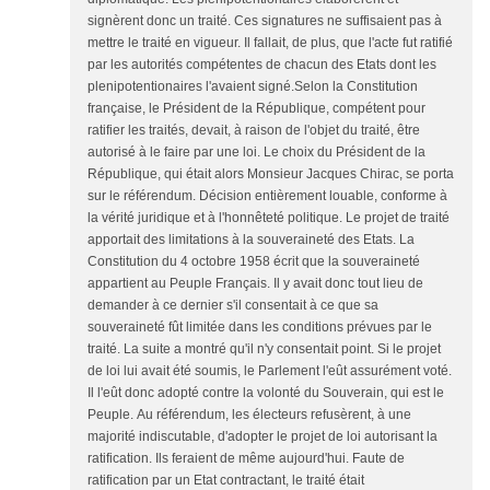
signèrent donc un traité. Ces signatures ne suffisaient pas à
mettre le traité en vigueur. Il fallait, de plus, que l'acte fut ratifié
par les autorités compétentes de chacun des Etats dont les
plenipotentionaires l'avaient signé.Selon la Constitution
française, le Président de la République, compétent pour
ratifier les traités, devait, à raison de l'objet du traité, être
autorisé à le faire par une loi. Le choix du Président de la
République, qui était alors Monsieur Jacques Chirac, se porta
sur le référendum. Décision entièrement louable, conforme à
la vérité juridique et à l'honnêteté politique. Le projet de traité
apportait des limitations à la souveraineté des Etats. La
Constitution du 4 octobre 1958 écrit que la souveraineté
appartient au Peuple Français. Il y avait donc tout lieu de
demander à ce dernier s'il consentait à ce que sa
souveraineté fût limitée dans les conditions prévues par le
traité. La suite a montré qu'il n'y consentait point. Si le projet
de loi lui avait été soumis, le Parlement l'eût assurément voté.
Il l'eût donc adopté contre la volonté du Souverain, qui est le
Peuple. Au référendum, les électeurs refusèrent, à une
majorité indiscutable, d'adopter le projet de loi autorisant la
ratification. Ils feraient de même aujourd'hui. Faute de
ratification par un Etat contractant, le traité était