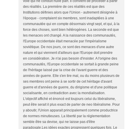
voie qui ne conduit nulle part. Il convient de procéder à partir
des réalités. La première de ces réalités est que des
Institutions définies alors que l'Union - autrement désignée à
l'époque - comptaient six membres, sont inadaptées à une
communautée qui en compte désormais vingt sept, et qui, à la
force des choses, sont bien hétérogènes. La seconde est que
les menaces ont changé. A la naissance des communautés,
l'Europe occidentale était menacée par l'impérialisme
soviétique. De nos jours, ce sont des menaces d'une autre
nature et qui viennent d'ailleurs que l'Europe doit prendre
en considération. Je n'ai pas besoin d'insister. A l'origine des
communautés, l'Europe occidentale se sortait à grande peine
de l'héritage laissé par la crise de l'avant guerre et des
années de guerre. Elle s'en tire mal, ou du moins plusieurs de
ses membres ont peine à se sortir de cet héritage d'avant
guerre et d'années de guerre, du dirigisme et d'une politique
socialisante, en contradiction avec la mondialisation.
L'objectif affiché et énoncé est toujours celui du libéralisme,
peut être serait il plus exact de parler de neo libéralisme. Pour
y aboutir, l'Union apparait principalement comme productrice
de normes minutieuses. La liberté par la réglementation
semble être sa devise, qui ne laisse pas d'être
paradoxale.Les idées exactes progressent quelques fois. Le