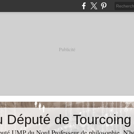
Publicité
puté UMP du Nord,Professeur de philosophie. N'hés