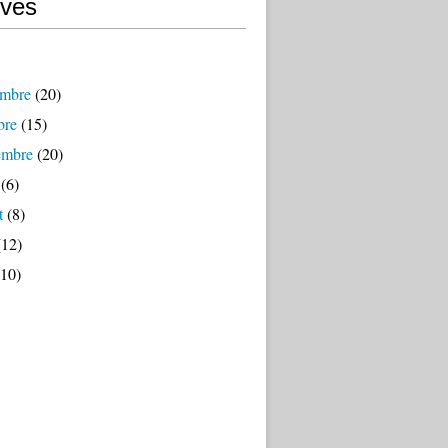
ives
mbre
(20)
bre
(15)
embre
(20)
(6)
t
(8)
12)
10)