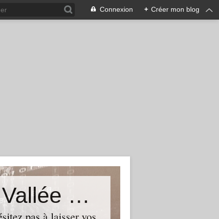
Connexion
+
Créer mon blog
Le Blog du Député de Tourcoing Vallée de La Lys
itez pas à laisser vos