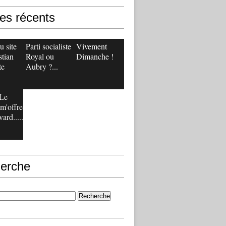
les récents
 site
Parti socialiste :
Vivement
stian
Royal ou
Dimanche !
te
Aubry ?...
Le
m'offre
ard.....
erche