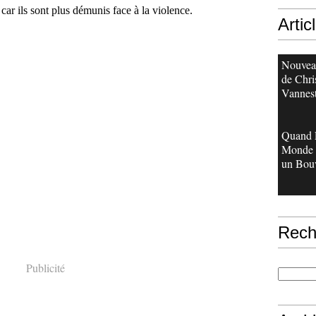
 car ils sont plus démunis face à la violence.
Artic
Nouveau
de Chri
Vannes
Quand 
Monde 
un Bouv
Rech
Publicité