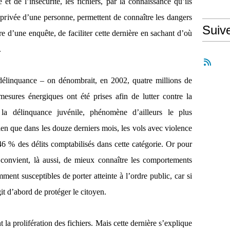
 et de l’insécurité, les fichiers, par la connaissance qu’ils
 privée d’une personne, permettent de connaître les dangers
Suiv
dre d’une enquête, de faciliter cette dernière en sachant d’où
.
a délinquance – on dénombrait, en 2002, quatre millions de
esures énergiques ont été prises afin de lutter contre la
e la délinquance juvénile, phénomène d’ailleurs le plus
en que dans les douze derniers mois, les vols avec violence
6 % des délits comptabilisés dans cette catégorie. Or pour
 convient, là aussi, de mieux connaître les comportements
ent susceptibles de porter atteinte à l’ordre public, car si
git d’abord de protéger le citoyen.
 la prolifération des fichiers. Mais cette dernière s’explique