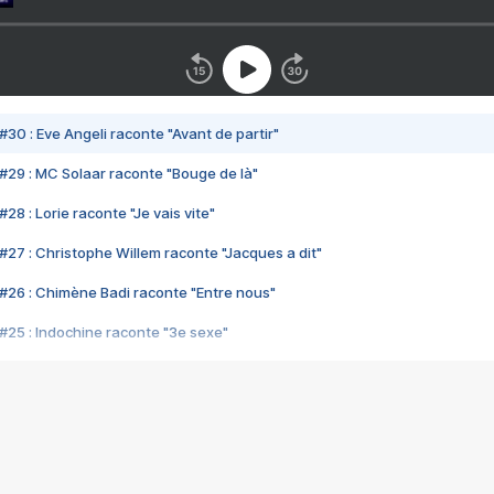
#30 : Eve Angeli raconte "Avant de partir"
#29 : MC Solaar raconte "Bouge de là"
28 : Lorie raconte "Je vais vite"
#27 : Christophe Willem raconte "Jacques a dit"
#26 : Chimène Badi raconte "Entre nous"
#25 : Indochine raconte "3e sexe"
#24 : Zaho raconte "C'est chelou"
#23 : Patrick Bruel raconte "Au café des délices"
#22 : Kyo raconte "Le chemin"
#21 : Nolwenn Leroy raconte "Cassé"