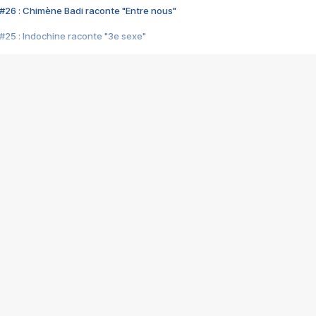
#26 : Chimène Badi raconte "Entre nous"
#25 : Indochine raconte "3e sexe"
#24 : Zaho raconte "C'est chelou"
#23 : Patrick Bruel raconte "Au café des délices"
#22 : Kyo raconte "Le chemin"
#21 : Nolwenn Leroy raconte "Cassé"
#20 : Patrick Hernandez raconte "Born to be alive"
#19 : Lorie raconte "Près de moi"
#18 : Michael Jones raconte "A nos actes manqués" (avec Jean-Jacque
#17 : Khaled raconte "Aïcha"
#16 : Corneille raconte "Parce qu'on vient de loin"
#15 : Indochine raconte "L'aventurier"
14 : Lorie raconte "Sur un air latino"