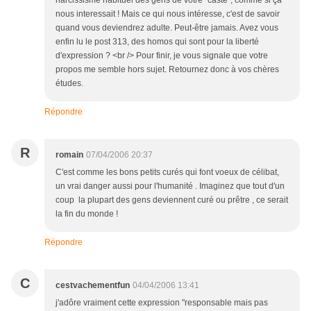
narcissisme habituel des gens de votre "caste", comme si ça
nous interessait ! Mais ce qui nous intéresse, c'est de savoir
quand vous deviendrez adulte. Peut-être jamais. Avez vous
enfin lu le post 313, des homos qui sont pour la liberté
d'expression ? <br /> Pour finir, je vous signale que votre
propos me semble hors sujet. Retournez donc à vos chères
études.
Répondre
R
romain
07/04/2006 20:37
C'est comme les bons petits curés qui font voeux de célibat,
un vrai danger aussi pour l'humanité . Imaginez que tout d'un
coup la plupart des gens deviennent curé ou prêtre , ce serait
la fin du monde !
Répondre
C
cestvachementfun
04/04/2006 13:41
j'adôre vraiment cette expression "responsable mais pas