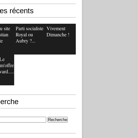
les récents
 site
Parti socialiste :
Vivement
stian
Royal ou
Dimanche !
te
Aubry ?...
Le
m'offre
ard.....
erche