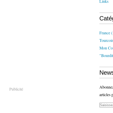
Links
Caté
France
(
Tourcoi
Mon Com
"bourdit
News
Abonnez-
Publicité
articles 