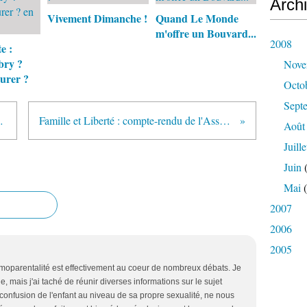
Arch
Vivement Dimanche !
Quand Le Monde
m'offre un Bouvard...
2008
e :
bry ?
Nove
eurer ?
Octo
Sept
 à Rachida Dati
Famille et Liberté : compte-rendu de l'Assemblée générale
Août
Juille
Juin
(
Mai
(
2007
2006
2005
omoparentalité est effectivement au coeur de nombreux débats. Je
e, mais j'ai taché de réunir diverses informations sur le sujet
 confusion de l'enfant au niveau de sa propre sexualité, ne nous