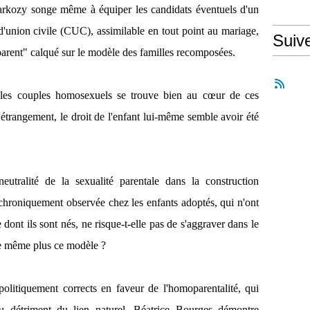
Sarkozy songe même à équiper les candidats éventuels d'un
t d'union civile (CUC), assimilable en tout point au mariage,
Suiv
u-parent" calqué sur le modèle des familles recomposées.
r les couples homosexuels se trouve bien au cœur de ces
 étrangement, le droit de l'enfant lui-même semble avoir été
eutralité de la sexualité parentale dans la construction
chroniquement observée chez les enfants adoptés, qui n'ont
 dont ils sont nés, ne risque-t-elle pas de s'aggraver dans le
nte même plus ce modèle ?
politiquement corrects en faveur de l'homoparentalité, qui
au détriment du lien naturel, Béatrice Bourges démontre