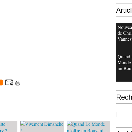
Artic
Nouveau
de Chri
Vannes
Quand 
Monde 
un Bouv
0
Rech