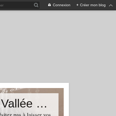
Connexion
+
Créer mon blog
Le Blog du Député de Tourcoing Vallée de La Lys
itez pas à laisser vos