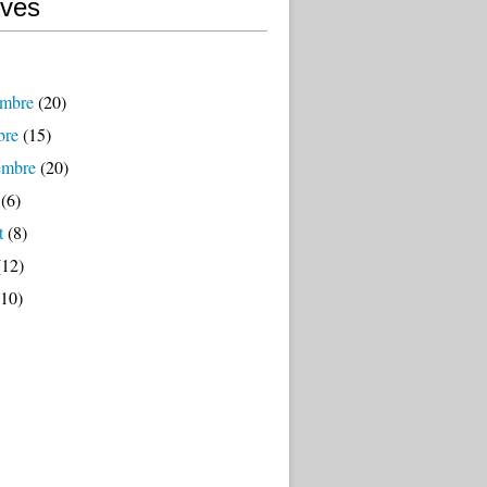
ives
mbre
(20)
bre
(15)
embre
(20)
(6)
t
(8)
12)
10)