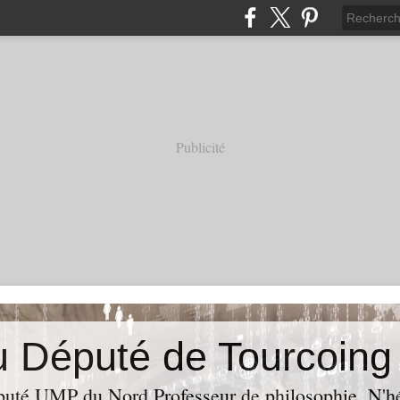
Publicité
puté UMP du Nord,Professeur de philosophie. N'hés