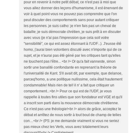
pour en revenir à notre petit débat, ce n'est pas à moi que
vous allez donner des leçons d'humanisme, il est énervant de
voir à quel point vous ne pouvez pas comprendre que l'on
peut discuter des comportements sans pour autant critiquer
les personnes. je suis catho: je n'en fais pas un cheval de
bataille; je suis démocrate chrétien, je suis prêt à en discuter
avec vous (je n'ai pas l'impression que cela soit votre
"sensibilité", ce qui est assez étonnant à l'UDF...). J'eusse été
homo, j'aurai bien volontiers discuté avec n'importe qui de ce
sujet, et je n'aurai pas été géné par les critiques tant qu'elles
ne touchent pas l'être... <br /> Or qu'a fait vanneste, sinon
sortir une banalité confondante en reprenant la théorie de
l'universalité de Kant. S'il avait dit, par exemple, que delanoe,
parceq'homo, a une politique nullissime, cela était hautement
condamnable! Mais rien de tel! il n' a fait que critiquer un
comportement...<br /> Pour ce qui est de l'UDF, je vous
rappelle à toutes fins utiles que son fondateur est VGE et qu'il
a inscrit son parti dans la mouvance démocrate chrétienne.
Ce n'est pas une théologie!<br /> alors de grâce, acceptez le
débat et arrêtez de nous sortir à tout bout de champ de telles
con....<br /> (PS: je me demande vraiment si vous ne seriez
pas mieux chez les Verts, vous avez totalement leurs
discours!!!)<br /> Cordialement