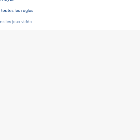
 toutes les règles
s les jeux vidéo
us choquant de Rockstar ? - Le scandale BULLY
e plus moche de Steam
du RÊVE tourne au CAUCHEMAR
pendant 8 heures
it… à tort
umiliés par un jeu vidéo
ire - Final Fantasy 8
ti un empire - Age of Empires
story DOFUS
tard, il crée l'un des pires jeux de tous les temps, MindsEye.