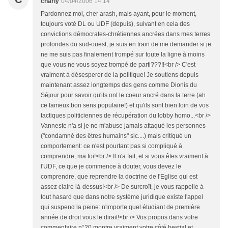
charly
04/04/2006 14:14
Pardonnez moi, cher arash, mais ayant, pour le moment,
toujours voté DL ou UDF (depuis), suivant en cela des
convictions démocrates-chrétiennes ancrées dans mes terres
profondes du sud-ouest, je suis en train de me demander si je
ne me suis pas finalement trompé sur toute la ligne à moins
que vous ne vous soyez trompé de parti???!!<br /> C'est
vraiment à désesperer de la politique! Je soutiens depuis
maintenant assez longtemps des gens comme Dionis du
Séjour pour savoir qu'ils ont le coeur ancré dans la terre (ah
ce fameux bon sens populaire!) et qu'ils sont bien loin de vos
tactiques politiciennes de récupération du lobby homo...<br />
Vanneste n'a si je ne m'abuse jamais attaqué les personnes
("condamné des êtres humains" sic....) mais critiqué un
comportement: ce n'est pourtant pas si compliqué à
comprendre, ma foi!<br /> Il n'a fait, et si vous êtes vraiment à
l'UDF, ce que je commence à douter, vous devez le
comprendre, que reprendre la doctrine de l'Eglise qui est
assez claire là-dessus!<br /> De surcroît, je vous rappelle à
tout hasard que dans notre système juridique existe l'appel
qui suspend la peine: n'importe quel étudiant de première
année de droit vous le dirait!<br /> Vos propos dans votre
commentaire n°20 montre vraiment votre côté bestial et