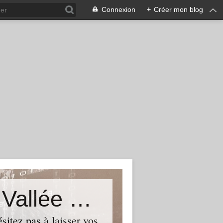
Connexion
+
Créer mon blog
Le Blog du Député de Tourcoing Vallée de La Lys
itez pas à laisser vos