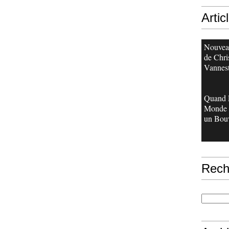
Artic
Nouveau
de Chri
Vannes
Quand 
Monde 
un Bouv
Rech