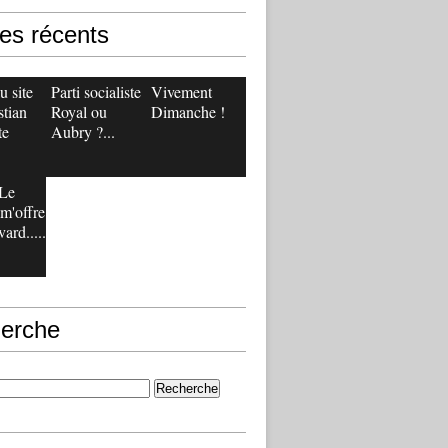
les récents
 site
Parti socialiste :
Vivement
stian
Royal ou
Dimanche !
te
Aubry ?...
Le
m'offre
ard.....
erche