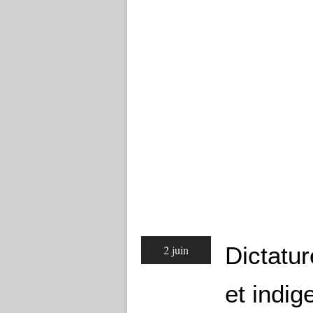
Dictatu
2 juin
et indi