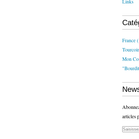
Links
Caté
France
(
Tourcoi
Mon Com
"bourdit
News
Abonnez-
articles 