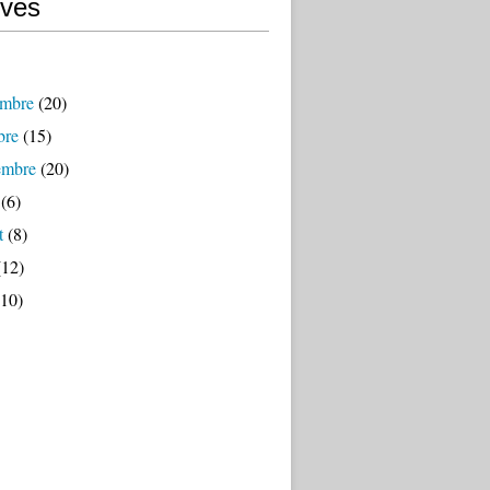
ives
mbre
(20)
bre
(15)
embre
(20)
(6)
t
(8)
12)
10)