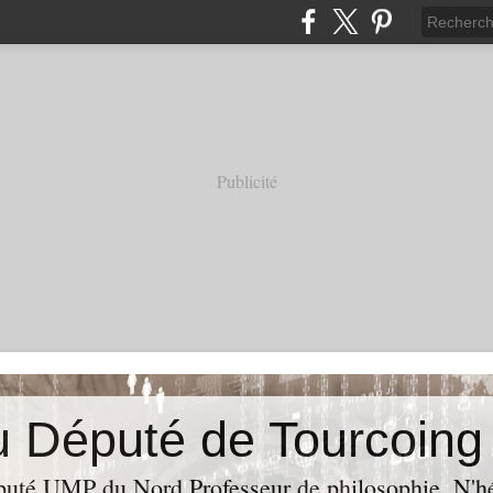
Publicité
puté UMP du Nord,Professeur de philosophie. N'hés