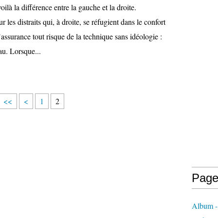
ilà la différence entre la gauche et la droite.
r les distraits qui, à droite, se réfugient dans le confort
assurance tout risque de la technique sans idéologie :
au. Lorsque...
<<
<
1
2
Page
Album - 